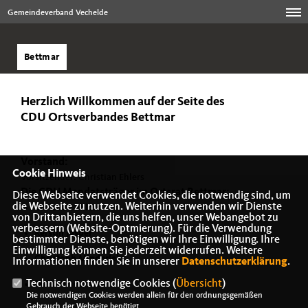
Gemeindeverband Vechelde
Bettmar
Herzlich Willkommen auf der Seite des
CDU Ortsverbandes Bettmar
Vorstand:
Cookie Hinweis
Vorsitzender: Christian Ehlers
Die CDU Mandatsträger im Ortsrat Bettmar:
Diese Webseite verwendet Cookies, die notwendig sind, um
die Webseite zu nutzen. Weiterhin verwenden wir Dienste
Christian Ehlers
von Drittanbietern, die uns helfen, unser Webangebot zu
verbessern (Website-Optmierung). Für die Verwendung
Kerstin Jasper
bestimmter Dienste, benötigen wir Ihre Einwilligung. Ihre
Einwilligung können Sie jederzeit widerrufen. Weitere
Christoph Minderlein
Informationen finden Sie in unserer
Datenschutzerklärung
.
Technisch notwendige Cookies (
Übersicht
)
Maik Wiedemann
Die notwendigen Cookies werden allein für den ordnungsgemäßen
Gebrauch der Webseite benötigt.