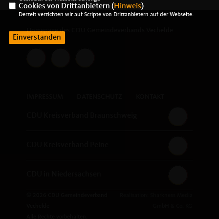
Cookies von Drittanbietern (
Hinweis
)
Derzeit verzichten wir auf Scripte von Drittanbietern auf der Webseite.
Homepage des CDU Gemeindeverbands Vechelde
Einverstanden
IMPRESSUM
DATENSCHUTZ
KONTAKT
CDU Kreisverband Braunschweig
CDU Kreisverband Peine
CDU in Niedersachsen
© 2026 CDU Gemeindeverband
Realisation: Sharkness Media
Vechelde
GmbH & Co. KG
Alle Rechte vorbehalten.